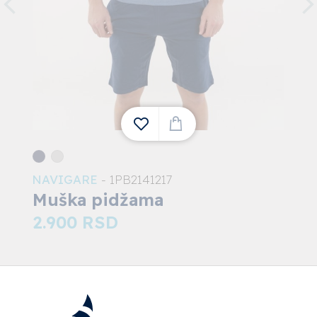
NAVIGARE
- 1PB2141217
1
Muška pidžama
2.900
RSD