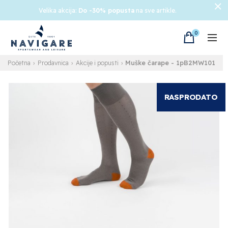
Velika akcija:
Do -30% popusta
na sve artikle.
0
Muške čarape
- 1pB2MW101
Početna
Prodavnica
Akcije i popusti
RASPRODATO