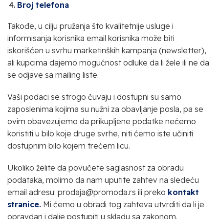
Broj telefona
Takođe, u cilju pružanja što kvalitetnije usluge i
informisanja korisnika email korisnika može biti
iskorišćen u svrhu marketinških kampanja (newsletter),
ali kupcima dajemo mogućnost odluke da li žele ili ne da
se odjave sa mailing liste.
Vaši podaci se strogo čuvaju i dostupni su samo
zaposlenima kojima su nužni za obavljanje posla, pa se
ovim obavezujemo da prikupljene podatke nećemo
koristiti u bilo koje druge svrhe, niti ćemo iste učiniti
dostupnim bilo kojem trećem licu.
Ukoliko želite da povučete saglasnost za obradu
podataka, molimo da nam uputite zahtev na sledeću
email adresu: prodaja@promoda.rs ili preko
kontakt
stranice.
Mi ćemo u obradi tog zahteva utvrditi da li je
opravdan i dalje postupiti u skladu sa zakonom.