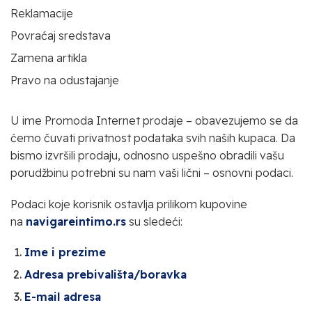
Reklamacije
Povraćaj sredstava
Zamena artikla
Pravo na odustajanje
U ime Promoda Internet prodaje – obavezujemo se da
ćemo čuvati privatnost podataka svih naših kupaca. Da
bismo izvršili prodaju, odnosno uspešno obradili vašu
porudžbinu potrebni su nam vaši lični – osnovni podaci.
Podaci koje korisnik ostavlja prilikom kupovine
na
navigareintimo.rs
su sledeći:
Ime i prezime
Adresa prebivališta/boravka
E-mail adresa