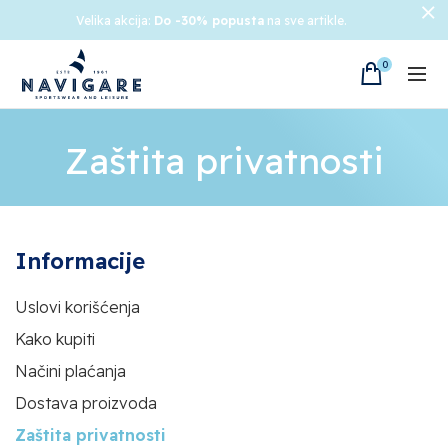
Velika akcija:
Do -30% popusta
na sve artikle.
0
Zaštita privatnosti
Informacije
Uslovi korišćenja
Kako kupiti
Načini plaćanja
Dostava proizvoda
Zaštita privatnosti