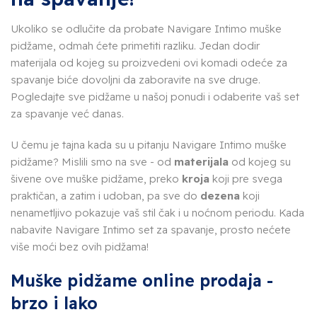
Ukoliko se odlučite da probate Navigare Intimo muške
pidžame, odmah ćete primetiti razliku. Jedan dodir
materijala od kojeg su proizvedeni ovi komadi odeće za
spavanje biće dovoljni da zaboravite na sve druge.
Pogledajte sve pidžame u našoj ponudi i odaberite vaš set
za spavanje već danas.
U čemu je tajna kada su u pitanju Navigare Intimo muške
pidžame? Mislili smo na sve - od
materijala
od kojeg su
šivene ove muške pidžame, preko
kroja
koji pre svega
praktičan, a zatim i udoban, pa sve do
dezena
koji
nenametljivo pokazuje vaš stil čak i u noćnom periodu. Kada
nabavite Navigare Intimo set za spavanje, prosto nećete
više moći bez ovih pidžama!
Muške pidžame online prodaja -
brzo i lako