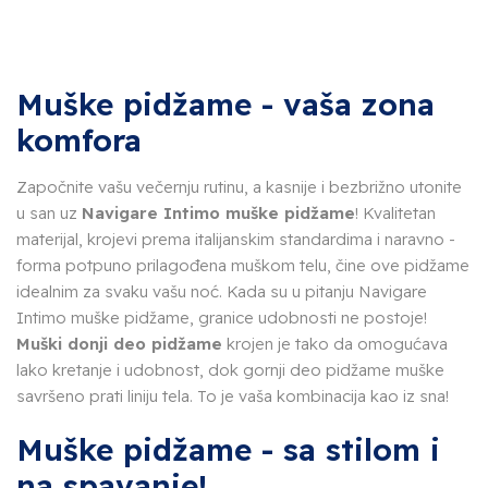
Muške pidžame - vaša zona
komfora
Započnite vašu večernju rutinu, a kasnije i bezbrižno utonite
u san uz
Navigare Intimo muške pidžame
! Kvalitetan
materijal, krojevi prema italijanskim standardima i naravno -
forma potpuno prilagođena muškom telu, čine ove pidžame
idealnim za svaku vašu noć. Kada su u pitanju Navigare
Intimo muške pidžame, granice udobnosti ne postoje!
Muški donji deo pidžame
krojen je tako da omogućava
lako kretanje i udobnost, dok gornji deo pidžame muške
savršeno prati liniju tela. To je vaša kombinacija kao iz sna!
Muške pidžame - sa stilom i
na spavanje!