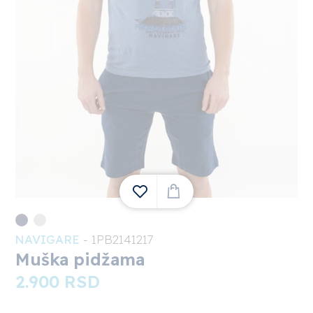
NAVIGARE
- 1PB2141217
1
Muška pidžama
2.900
RSD