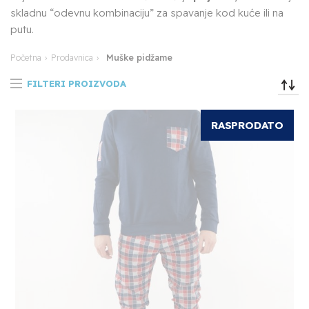
skladnu “odevnu kombinaciju” za spavanje kod kuće ili na
putu.
Muške pidžame
Početna
Prodavnica
FILTERI PROIZVODA
RASPRODATO