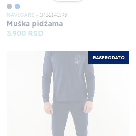
NAVIGARE
- 1PB2141193
1
Muška pidžama
3.900
RSD
RASPRODATO