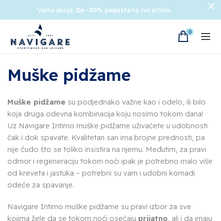
Velika akcija:
Do -30% popusta
na sve artikle.
0
Muške pidžame
Muške pidžame
su podjednako važne kao i odelo, ili bilo
koja druga odevna kombinacija koju nosimo tokom dana!
Uz Navigare Intimo muške pidžame uživaćete u udobnosti
čak i dok spavate. Kvalitetan san ima brojne prednosti, pa
nije čudo što se toliko insistira na njemu. Međutim, za pravi
odmor i regeneraciju tokom noći ipak je potrebno malo više
od kreveta i jastuka – potrebni su vam i udobni komadi
odeće za spavanje.
Navigare Intimo muške pidžame su pravi izbor za sve
kojima žele da se tokom noći osećaju
prijatno
, ali i da imaju