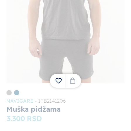
NAVIGARE
- 1PB2141206
1
Muška pidžama
3.300
RSD