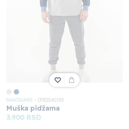
NAVIGARE
- 1PB2141195
1
Muška pidžama
3.900
RSD