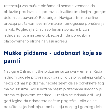
Interesuju vas muške pidžame ali nemate vremena da
obilazite prodavnice u potrazi za kvalitetnim donjim i gornjim
delom za spavanje? Bez brige - Navigare Intimo online
prodaja pruža vam sve informacije i omogućuje poručivanje
na klik. Pogledajte čitav asortiman i poručite brzo i
jednostavno, a mi ćemo obezbediti da porudžbina
blagovremeno stigne na vašu adresu.
Muške pidžame - udobnost koja se
pamti
Navigare Intimo muške pidžame su za sva vremena! Kada
jednom budete proveli noć (pa i jutro uz prvu jutanju kafu) u
nekoj od naših pidžama, nećete želeti da se odreknete tog
malog luksuza. Sve u vezi sa našim pidžamama urađeno je
prema italijanskom standardu, i razlika se odmah vidi. Koji
god izgled da odaberete nećete pogrešiti - bilo da se
odlučite za jednobojnu kombinaciju donjeg i gornjeg dela