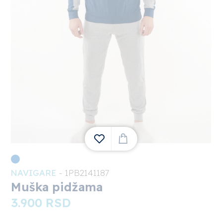
NAVIGARE
- 1PB2141187
1
Muška pidžama
3.900
RSD