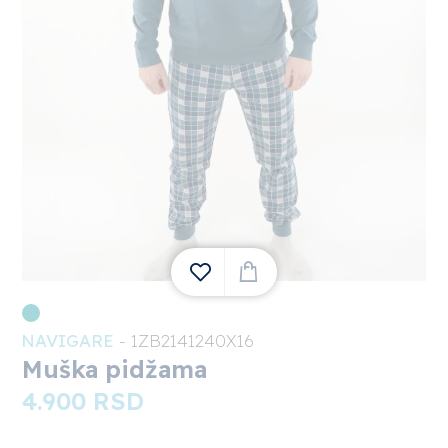
NAVIGARE
- 1ZB2141240X16
1
Muška pidžama
4.900
RSD