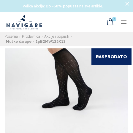
Velika akcija:
Do -30% popusta
na sve artikle.
0
Početna
Prodavnica
Akcije i popusti
Muške čarape
- 1pB2MW123X12
RASPRODATO