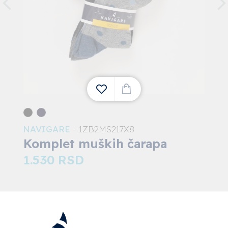
NAVIGARE
- 1ZB2MS217X8
1
Komplet muških čarapa
1.530
RSD