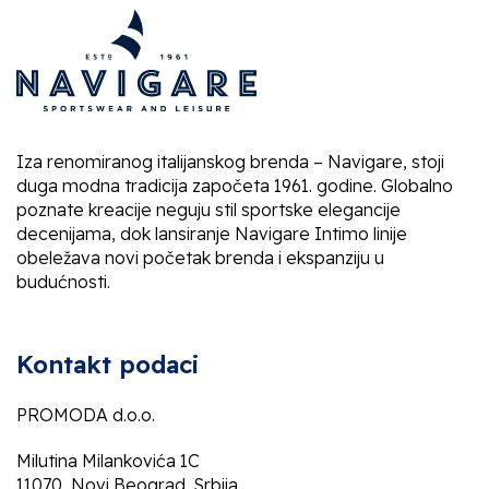
Iza renomiranog italijanskog brenda – Navigare, stoji
duga modna tradicija započeta 1961. godine. Globalno
poznate kreacije neguju stil sportske elegancije
decenijama, dok lansiranje Navigare Intimo linije
obeležava novi početak brenda i ekspanziju u
budućnosti.
Kontakt podaci
PROMODA d.o.o.
Milutina Milankovića 1C
11070, Novi Beograd, Srbija