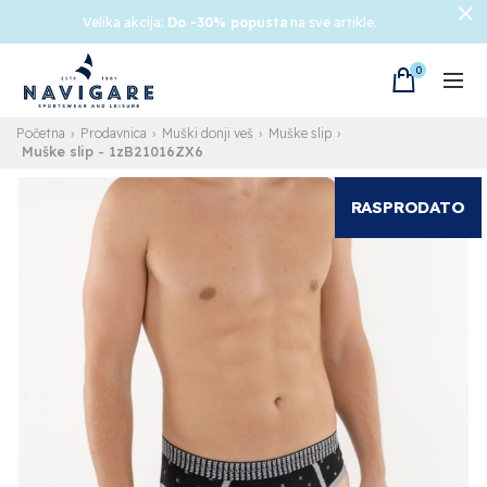
Velika akcija:
Do -30% popusta
na sve artikle.
0
Početna
Prodavnica
Muški donji veš
Muške slip
Muške slip
- 1zB21016ZX6
RASPRODATO