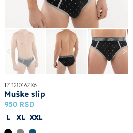
1ZB21016ZX6
Muške slip
950
RSD
L
XL
XXL