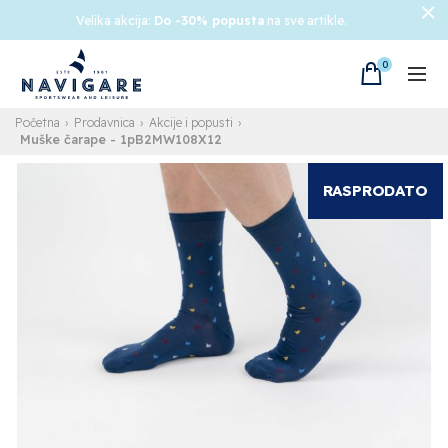
Velika akcija:
Do -30% popusta
na sve artikle.
0
Početna
Prodavnica
Akcije i popusti
Muške čarape
- 1pB2MW108X12
RASPRODATO