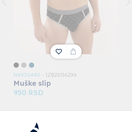
NAVIGARE
- 1ZB21016ZX6
1
Muške slip
950
RSD