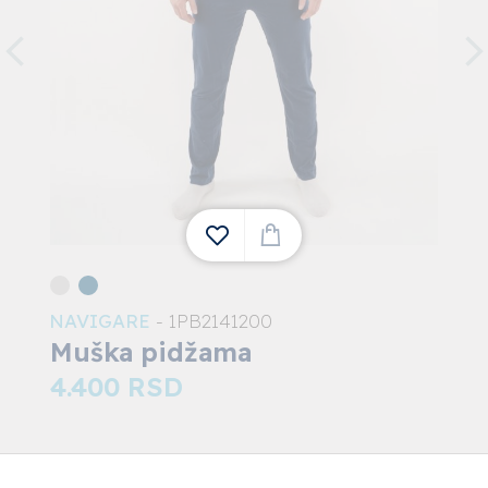
NAVIGARE
- 1PB2141200
1
Muška pidžama
4.400
RSD