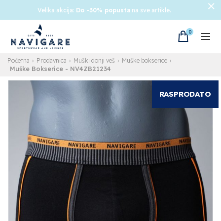
Velika akcija:
Do -30% popusta
na sve artikle.
0
Početna
Prodavnica
Muški donji veš
Muške bokserice
Muške Bokserice
- NV4ZB21234
RASPRODATO