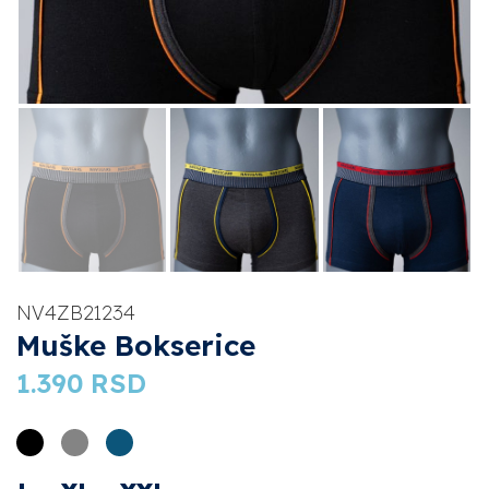
NV4ZB21234
Muške Bokserice
1.390
RSD